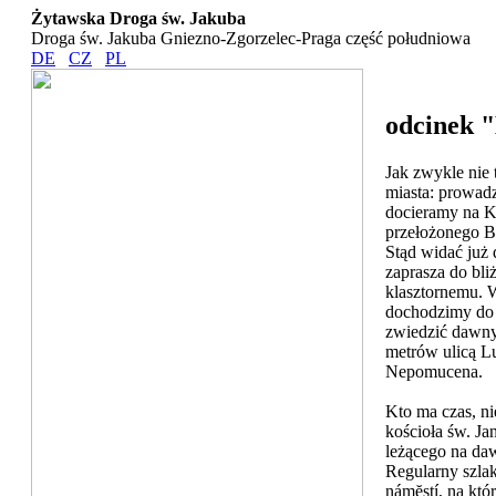
Żytawska Droga św. Jakuba
Droga św. Jakuba Gniezno-Zgorzelec-Praga część południowa
DE
CZ
PL
odcinek 
Jak zwykle nie 
miasta: prowad
docieramy na K
przełożonego B
Stąd widać już 
zaprasza do bli
klasztornemu. 
dochodzimy do 
zwiedzić dawny 
metrów ulicą L
Nepomucena.
Kto ma czas, n
kościoła św. J
leżącego na da
Regularny szlak
námĕstí, na któ