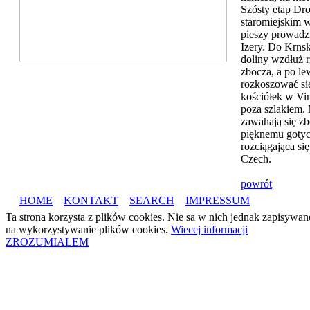
Szósty etap Dro
staromiejskim w
pieszy prowadzi
Izery. Do Krns
doliny wzdłuż r
zbocza, a po le
rozkoszować si
kościółek w Vi
poza szlakiem. 
zawahają się zbo
pięknemu gotyc
rozciągająca s
Czech.
powrót
HOME
KONTAKT
SEARCH
IMPRESSUM
Ta strona korzysta z plików cookies. Nie sa w nich jednak zapisywa
na wykorzystywanie plików cookies.
Wiecej informacji
ZROZUMIALEM