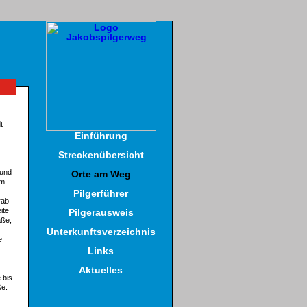
t
Einführung
Streckenübersicht
 und
Orte am Weg
am
Pilgerführer
rab-
ite
Pilgerausweis
aße,
Unterkunftsverzeichnis
e
Links
Aktuelles
 bis
ße.