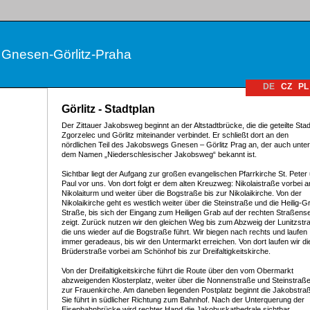
 Gnesen-Görlitz-Praha
DE
CZ
PL
Görlitz - Stadtplan
Der Zittauer Jakobsweg beginnt an der Altstadtbrücke, die die geteilte Stad
Zgorzelec und Görlitz miteinander verbindet. Er schließt dort an den
nördlichen Teil des Jakobswegs Gnesen – Görlitz Prag an, der auch unter
dem Namen „Niederschlesischer Jakobsweg“ bekannt ist.
Sichtbar liegt der Aufgang zur großen evangelischen Pfarrkirche St. Peter
Paul vor uns. Von dort folgt er dem alten Kreuzweg: Nikolaistraße vorbei 
Nikolaiturm und weiter über die Bogstraße bis zur Nikolaikirche. Von der
Nikolaikirche geht es westlich weiter über die Steinstraße und die Heilig-G
Straße, bis sich der Eingang zum Heiligen Grab auf der rechten Straßense
zeigt. Zurück nutzen wir den gleichen Weg bis zum Abzweig der Lunitzstr
die uns wieder auf die Bogstraße führt. Wir biegen nach rechts und laufen
immer geradeaus, bis wir den Untermarkt erreichen. Von dort laufen wir di
Brüderstraße vorbei am Schönhof bis zur Dreifaltigkeitskirche.
Von der Dreifaltigkeitskirche führt die Route über den vom Obermarkt
abzweigenden Klosterplatz, weiter über die Nonnenstraße und Steinstraße
zur Frauenkirche. Am daneben liegenden Postplatz beginnt die Jakobstra
Sie führt in südlicher Richtung zum Bahnhof. Nach der Unterquerung der
Eisenbahnbrücke wird rechter Hand die Jakobuskathedrale sichtbar.